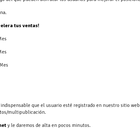
ana.
celera tus ventas!
35€/Mes
25€/Mes
15€/Mes
el Valor Añadido (IVA
o indispensable que el usuario esté registrado en nuestro sitio web
tos/multipublicación.
net
y le daremos de alta en pocos minutos.