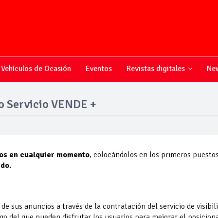
Vehículos de Ocasión
Eventos
Revistas digitales
New
o Servicio VENDE +
los en cualquier momento
, colocándolos en los primeros puesto
do.
 de sus anuncios a través de la contratación del servicio de visib
ago del que pueden disfrutar los usuarios para mejorar el posicio